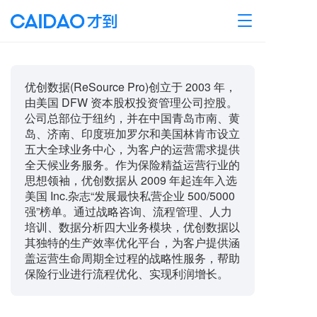
T
o
g
g
l
优创数据(ReSource Pro)创立于 2003 年，
e
由美国 DFW 资本股权投资管理公司控股。
n
公司总部位于纽约，并在中国青岛市南、黄
a
岛、济南、印度班加罗尔和美国林肯市设立
v
五大全球业务中心，为客户的运营需求提供
i
g
全天候业务服务。作为保险精益运营行业的
a
思想领袖，优创数据从 2009 年起连年入选
t
美国 Inc.杂志“发展最快私营企业 500/5000
i
强”榜单。通过战略咨询、流程管理、人力
o
培训、数据分析四大业务模块，优创数据以
n
其独特的生产效率优化平台，为客户提供涵
盖运营生命周期全过程的战略性服务，帮助
保险行业进行流程优化、实现利润增长。