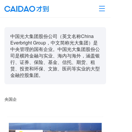
T
o
g
g
l
中国光大集团股份公司（英文名称China
e
Everbright Group，中文简称光大集团）是
n
中央管理的国有企业。中国光大集团股份公
a
司是横跨金融与实业、海内与海外，涵盖银
v
行、证券、保险、基金、信托、期货、租
i
g
赁、投资和环保、文旅、医药等实业的大型
a
金融控股集团。
t
i
o
n
央国企