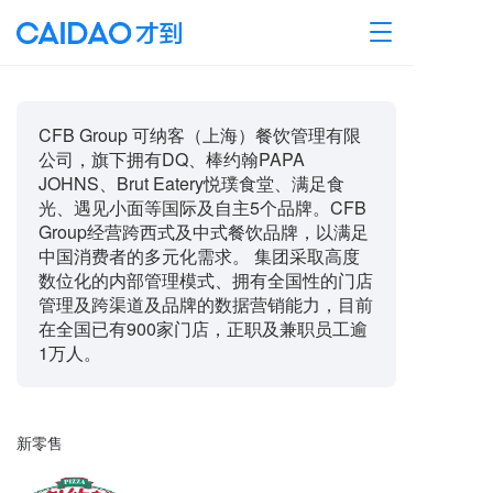
T
o
g
g
l
CFB Group 可纳客（上海）餐饮管理有限
e
公司，旗下拥有DQ、棒约翰PAPA
n
JOHNS、Brut Eatery悦璞食堂、满足食
a
光、遇见小面等国际及自主5个品牌。CFB
v
Group经营跨西式及中式餐饮品牌，以满足
i
g
中国消费者的多元化需求。 集团采取高度
a
数位化的内部管理模式、拥有全国性的门店
t
管理及跨渠道及品牌的数据营销能力，目前
i
在全国已有900家门店，正职及兼职员工逾
o
1万人。
n
新零售