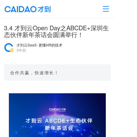
T
o
g
3.4 才到云Open Day之ABCDE+深圳生
g
态伙伴新年茶话会圆满举行！
l
e
才到云SaaS
· 更懂HR的技术
n
3年前
a
v
i
g
合作共赢，快速增长！
a
t
i
o
n